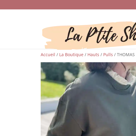
Accueil
/
La Boutique
/
Hauts
/
Pulls
/ THOMAS