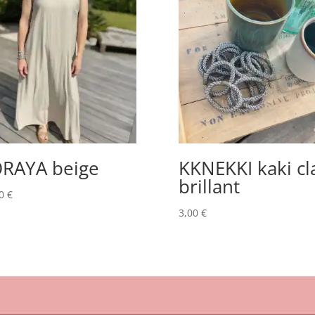
RAYA beige
KKNEKKI kaki cl
brillant
00
€
3,00
€