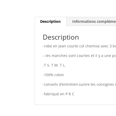
Description
Informations compléme
Description
-robe en jean courte col chemise avec 3 
– les manches sont courtes et il y a une p
-T S. T M. T L.
-100% coton
-conseils d’entretien:suivre les consignes 
-fabriqué en P R C