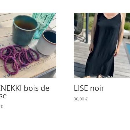
NEKKI bois de
LISE noir
se
30,00
€
0
€