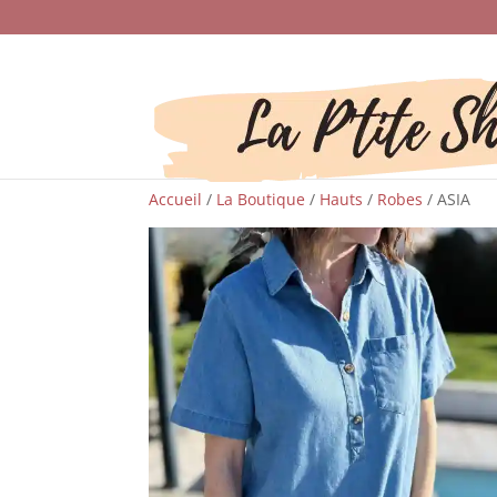
Accueil
/
La Boutique
/
Hauts
/
Robes
/ ASIA