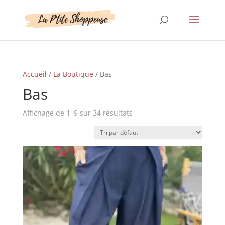
Accueil
/
La Boutique
/ Bas
Bas
Affichage de 1–9 sur 34 résultats