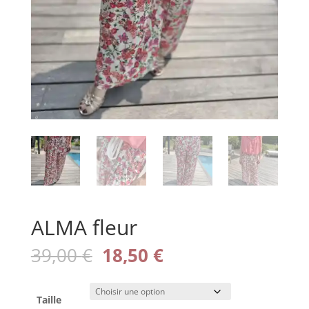
ALMA fleur
Le
Le
39,00
€
18,50
€
prix
prix
initial
actuel
était :
est :
Taille