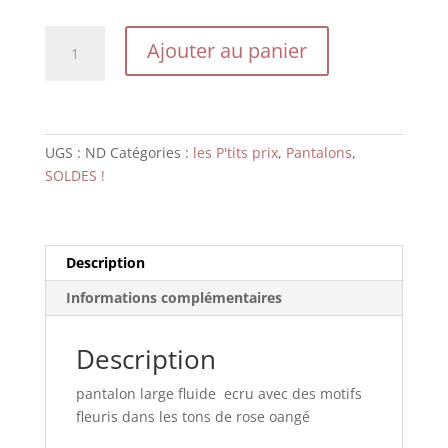
39,00 €.
18,50 €.
quantité
Ajouter au panier
de
ALMA
fleur
UGS :
ND
Catégories :
les P'tits prix
,
Pantalons
,
SOLDES !
Description
Informations complémentaires
Description
pantalon large fluide ecru avec des motifs
fleuris dans les tons de rose oangé