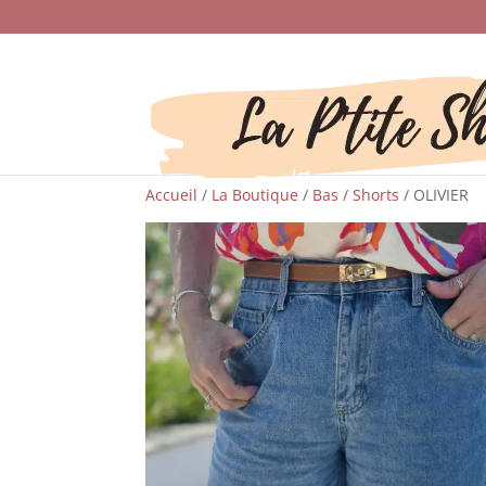
Accueil
/
La Boutique
/
Bas
/
Shorts
/ OLIVIER