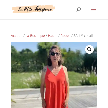
Accueil
/
La Boutique
/
Hauts
/
Robes
/ SALLY corail