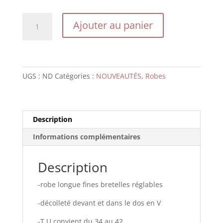
quantité
Ajouter au panier
de
SALLY
corail
UGS :
ND
Catégories :
NOUVEAUTÉS
,
Robes
Description
Informations complémentaires
Description
-robe longue fines bretelles réglables
-décolleté devant et dans le dos en V
-T U convient du 34 au 42