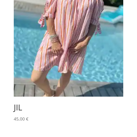
JIL
45,00
€